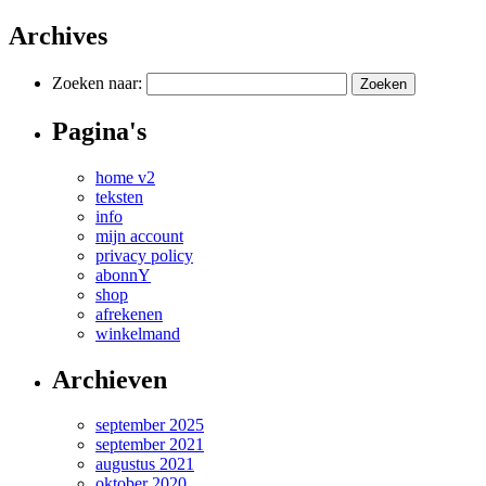
Archives
Zoeken naar:
Pagina's
home v2
teksten
info
mijn account
privacy policy
abonnY
shop
afrekenen
winkelmand
Archieven
september 2025
september 2021
augustus 2021
oktober 2020