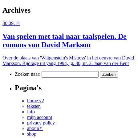
Archives
30.09.14
Van spelen met taal naar taalspelen. De
romans van David Markson
Over de plaats van 'Wittgenstein's Mistress' in het oeuvre van David
Markson. Bijdrage uit yang 1994, jg. 30, nr. 3.
Jaap van der Bent
Zoeken naar:
Pagina's
home v2
teksten
info
mijn account
privacy policy
abonnY
shop