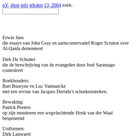
nY
,
shop
info
teksten
13, 2004
zoek:
Erwin Jans
die essays van John Gray en aartsconservatief Roger Scruton over
Al-Qaida demonteert
Dirk De Schutter
die de herschrijving van de evangelies door José Saramago
controleert
Boekhouders:
Bart Buseyne en Luc Vanmarcke
met een revisie van Jacques Derrida’s schurkenstreken.
Bewaking:
Patrick Peeters
op zijn monitoren een wegvluchtende Henk van der Waal
bespeurend
Uniformen:
Dirk Lauwaert