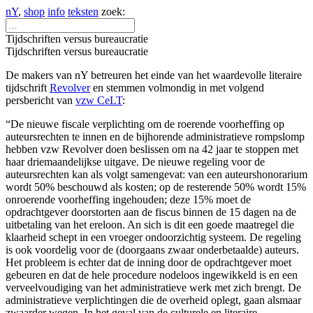
nY
,
shop
info
teksten
zoek:
Tijdschriften versus bureaucratie
Tijdschriften versus bureaucratie
De makers van nY betreuren het einde van het waardevolle literaire
tijdschrift
Revolver
en stemmen volmondig in met volgend
persbericht van
vzw CeLT
:
“De nieuwe fiscale verplichting om de roerende voorheffing op
auteursrechten te innen en de bijhorende administratieve rompslomp
hebben vzw Revolver doen beslissen om na 42 jaar te stoppen met
haar driemaandelijkse uitgave. De nieuwe regeling voor de
auteursrechten kan als volgt samengevat: van een auteurshonorarium
wordt 50% beschouwd als kosten; op de resterende 50% wordt 15%
onroerende voorheffing ingehouden; deze 15% moet de
opdrachtgever doorstorten aan de fiscus binnen de 15 dagen na de
uitbetaling van het ereloon. An sich is dit een goede maatregel die
klaarheid schept in een vroeger ondoorzichtig systeem. De regeling
is ook voordelig voor de (doorgaans zwaar onderbetaalde) auteurs.
Het probleem is echter dat de inning door de opdrachtgever moet
gebeuren en dat de hele procedure nodeloos ingewikkeld is en een
verveelvoudiging van het administratieve werk met zich brengt. De
administratieve verplichtingen die de overheid oplegt, gaan alsmaar
zwaarder wegen. In het geval van de culturele en literaire