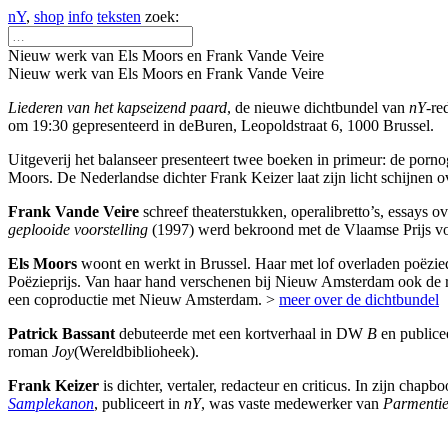
nY
,
shop
info
teksten
zoek:
Nieuw werk van Els Moors en Frank Vande Veire
Nieuw werk van Els Moors en Frank Vande Veire
Liederen van het kapseizend paard
, de nieuwe dichtbundel van
nY
-re
om 19:30 gepresenteerd in deBuren, Leopoldstraat 6, 1000 Brussel.
Uitgeverij het balanseer presenteert twee boeken in primeur: de porn
Moors. De Nederlandse dichter Frank Keizer laat zijn licht schijnen o
Frank Vande Veire
schreef theaterstukken, operalibretto’s, essays o
geplooide voorstelling
(1997) werd bekroond met de Vlaamse Prijs voo
Els Moors
woont en werkt in Brussel. Haar met lof overladen poëzi
Poëzieprijs. Van haar hand verschenen bij Nieuw Amsterdam ook de
een coproductie met Nieuw Amsterdam. >
meer over de dichtbundel
Patrick Bassant
debuteerde met een kortverhaal in DW
B
en publice
roman
Joy
(Wereldbiblioheek).
Frank Keizer
is dichter, vertaler, redacteur en criticus. In zijn chapb
Samplekanon
, publiceert in
nY
, was vaste medewerker van
Parmentie