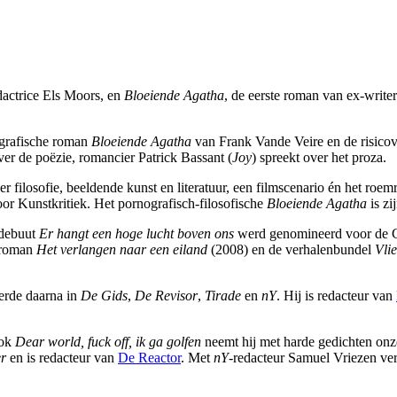
dactrice Els Moors, en
Bloeiende Agatha
, de eerste roman van ex-writer
ografische roman
Bloeiende Agatha
van Frank Vande Veire en de risico
ver de poëzie, romancier Patrick Bassant (
Joy
) spreekt over het proza.
ver filosofie, beeldende kunst en literatuur, een filmscenario én het roe
r Kunstkritiek. Het pornografisch-filosofische
Bloeiende Agatha
is zi
edebuut
Er hangt een hoge lucht boven ons
werd genomineerd voor de C
 roman
Het verlangen naar een eiland
(2008) en de verhalenbundel
Vlie
erde daarna in
De Gids
,
De Revisor
,
Tirade
en
nY
. Hij is redacteur van
ook
Dear world, fuck off, ik ga golfen
neemt hij met harde gedichten onze
r
en is redacteur van
De Reactor
. Met
nY
-redacteur Samuel Vriezen ve