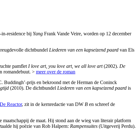
-in-residence bij
Yang
Frank Vande Veire, worden op 12 december
vreugdevolle dichtbundel
Liederen van een kapseizend paard
van Els
mruchte pamflet
I love art, you love art, we all love art
(2002).
De
jn romandebuut. >
meer over de roman
. Buddingh’-prijs en bekroond met de Herman de Coninck
gtijd
(2010). De dichtbundel
Liederen van een kapseizend paard
is
De Reactor
, zit in de kernredactie van DW
B
en schreef de
 maatschappij de maat. Hij stond aan de wieg van literair platform
rtaalde hij poëzie van Rob Halpern:
Rampensuites
(Uitgeverij Perdu).